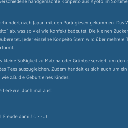
verschiedene handgemachte Konpeito aus Kyoto im Sortiment
Jahrhundert nach Japan mit den Portugiesen gekommen. Das Wo
eito" ab, was so viel wie Konfekt bedeutet. Die kleinen Zuck
ubereitet. Jeder einzelne Konpeito Stern wird über mehrere 
rformt.
als kleine Süßigkeit zu Matcha oder Grüntee serviert, um den
des Tees auszugleichen. Zudem handelt es sich auch um ei
wie z.B. die Geburt eines Kindes.
he Leckerei doch mal aus!
l Freude damit!
(｡･･｡)