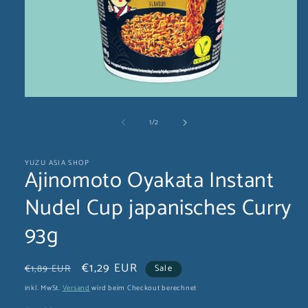
Medien
1
von
1
/
2
in
Modal
öffnen
YUZU ASIA SHOP
Ajinomoto Oyakata Instant
Nudel Cup japanisches Curry
93g
Normaler
Verkaufspreis
€1,29 EUR
€1,89 EUR
Sale
Preis
inkl. MwSt.
Versand
wird beim Checkout berechnet