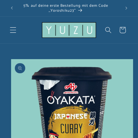
Direkt
5% auf deine erste Bestellung mit dem Code
zum
,,Yoroshiku23"
Inhalt
Warenkorb
u
oduktinformationen
ringen