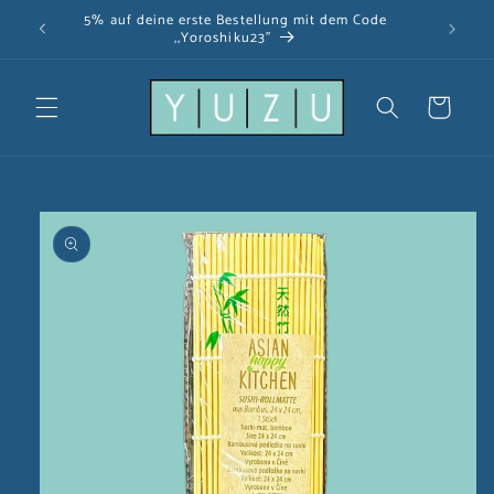
Direkt
5% auf deine erste Bestellung mit dem Code
zum
,,Yoroshiku23"
Inhalt
Warenkorb
u
oduktinformationen
ringen