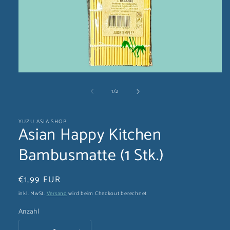
Medien
1
von
1
/
2
in
Modal
öffnen
YUZU ASIA SHOP
Asian Happy Kitchen
Bambusmatte (1 Stk.)
Normaler
€1,99 EUR
Preis
inkl. MwSt.
Versand
wird beim Checkout berechnet
Anzahl