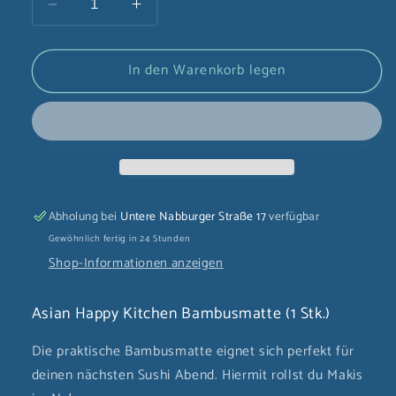
Verringere
Erhöhe
die
die
Menge
Menge
In den Warenkorb legen
für
für
Asian
Asian
Happy
Happy
Kitchen
Kitchen
Bambusmatte
Bambusmatte
(1
(1
Stk.)
Stk.)
Abholung bei
Untere Nabburger Straße 17
verfügbar
Gewöhnlich fertig in 24 Stunden
Shop-Informationen anzeigen
Asian Happy Kitchen Bambusmatte (1 Stk.)
Die praktische Bambusmatte eignet sich perfekt für
deinen nächsten Sushi Abend. Hiermit rollst du Makis