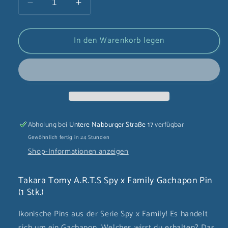
Verringere
Erhöhe
die
die
Menge
Menge
In den Warenkorb legen
für
für
Takara
Takara
Tomy
Tomy
A.R.T.S
A.R.T.S
Spy
Spy
x
x
Family
Family
Gachapon
Gachapon
Abholung bei
Untere Nabburger Straße 17
verfügbar
Pin
Pin
Gewöhnlich fertig in 24 Stunden
(1
(1
Shop-Informationen anzeigen
Stk.)
Stk.)
Takara Tomy A.R.T.S Spy x Family Gachapon Pin
(1 Stk.)
Ikonische Pins aus der Serie Spy x Family! Es handelt