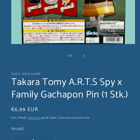
Medien
1
von
1
/
5
in
Modal
öffnen
YUZU ASIA SHOP
Takara Tomy A.R.T.S Spy x
Family Gachapon Pin (1 Stk.)
Normaler
€6,99 EUR
Preis
inkl. MwSt.
Versand
wird beim Checkout berechnet
Anzahl