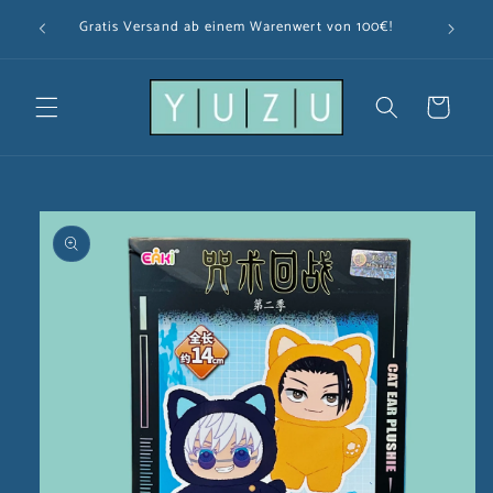
Direkt
zum
Gratis Versand ab einem Warenwert von 100€!
Inhalt
Warenkorb
u
oduktinformationen
ringen