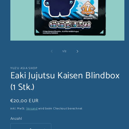
Medien
1
von
1
/
2
in
Modal
öffnen
YUZU ASIA SHOP
Eaki Jujutsu Kaisen Blindbox
(1 Stk.)
Normaler
€20,00 EUR
Preis
inkl. MwSt.
Versand
wird beim Checkout berechnet
Anzahl