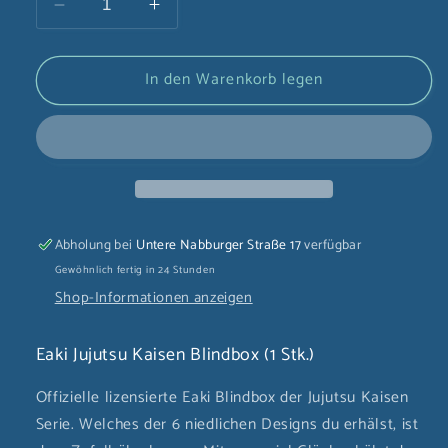
Verringere
Erhöhe
die
die
Menge
Menge
In den Warenkorb legen
für
für
Eaki
Eaki
Jujutsu
Jujutsu
Kaisen
Kaisen
Blindbox
Blindbox
(1
(1
Stk.)
Stk.)
Abholung bei
Untere Nabburger Straße 17
verfügbar
Gewöhnlich fertig in 24 Stunden
Shop-Informationen anzeigen
Eaki Jujutsu Kaisen Blindbox (1 Stk.)
Offizielle lizensierte Eaki Blindbox der Jujutsu Kaisen
Serie. Welches der 6 niedlichen Designs du erhälst, ist