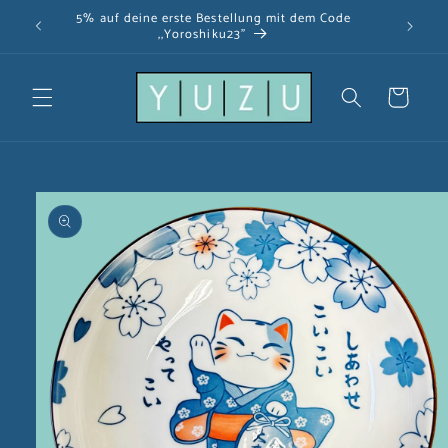
Direkt
5% auf deine erste Bestellung mit dem Code
zum
,,Yoroshiku23"
Inhalt
Warenkorb
u
oduktinformationen
ringen