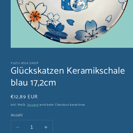
Medien
1
in
YUZU ASIA SHOP
Modal
Glückskatzen Keramikschale
öffnen
blau 17,2cm
Normaler
€12,89 EUR
Preis
inkl. MwSt.
Versand
wird beim Checkout berechnet
Anzahl
Verringere
Erhöhe