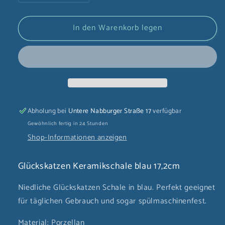
die
die
Menge
Menge
In den Warenkorb legen
für
für
Glückskatzen
Glückskatzen
Keramikschale
Keramikschale
blau
blau
17,2cm
17,2cm
Abholung bei
Untere Nabburger Straße 17
verfügbar
Gewöhnlich fertig in 24 Stunden
Shop-Informationen anzeigen
Glückskatzen Keramikschale blau 17,2cm
Niedliche Glückskatzen Schale in blau. Perfekt geeignet
für täglichen Gebrauch und sogar spülmaschinenfest.
Material: Porzellan