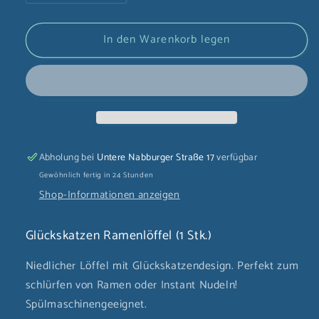
die
die
Menge
Menge
In den Warenkorb legen
für
für
Glückskatzen
Glückskatzen
Ramenlöffel
Ramenlöffel
(1
(1
Stk.)
Stk.)
Abholung bei
Untere Nabburger Straße 17
verfügbar
Gewöhnlich fertig in 24 Stunden
Shop-Informationen anzeigen
Glückskatzen Ramenlöffel (1 Stk.)
Niedlicher Löffel mit Glückskatzendesign. Perfekt zum
schlürfen von Ramen oder Instant Nudeln!
Spülmaschinengeeignet.