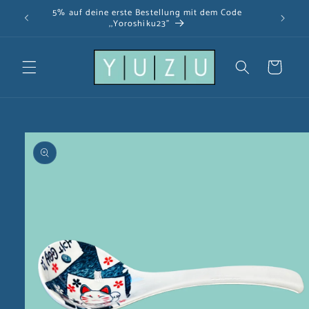
Direkt
5% auf deine erste Bestellung mit dem Code
zum
,,Yoroshiku23"
Inhalt
Warenkorb
u
oduktinformationen
ringen