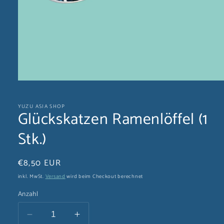
Medien
1
in
YUZU ASIA SHOP
Modal
Glückskatzen Ramenlöffel (1
öffnen
Stk.)
Normaler
€8,50 EUR
Preis
inkl. MwSt.
Versand
wird beim Checkout berechnet
Anzahl
Verringere
Erhöhe