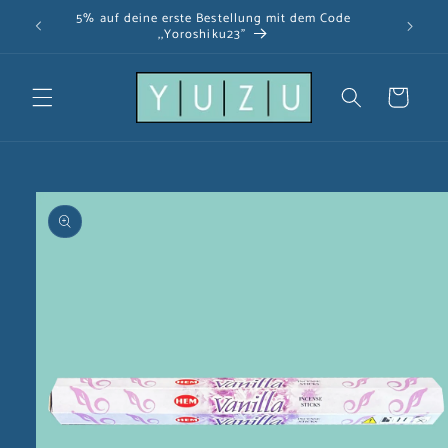
Direkt
5% auf deine erste Bestellung mit dem Code
zum
,,Yoroshiku23"
Inhalt
Warenkorb
u
oduktinformationen
ringen