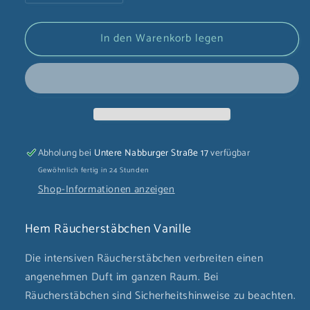
die
die
Menge
Menge
In den Warenkorb legen
für
für
Hem
Hem
Räucherstäbchen
Räucherstäbchen
Vanille
Vanille
Abholung bei
Untere Nabburger Straße 17
verfügbar
Gewöhnlich fertig in 24 Stunden
Shop-Informationen anzeigen
Hem Räucherstäbchen Vanille
Die intensiven Räucherstäbchen verbreiten einen
angenehmen Duft im ganzen Raum. Bei
Räucherstäbchen sind Sicherheitshinweise zu beachten.