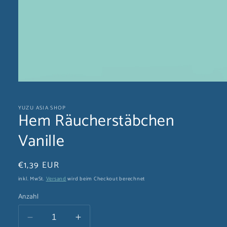
Medien
1
in
YUZU ASIA SHOP
Modal
Hem Räucherstäbchen
öffnen
Vanille
Normaler
€1,39 EUR
Preis
inkl. MwSt.
Versand
wird beim Checkout berechnet
Anzahl
Verringere
Erhöhe