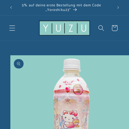
Direkt
5% auf deine erste Bestellung mit dem Code
zum
,,Yoroshiku23"
Inhalt
Warenkorb
u
oduktinformationen
ringen