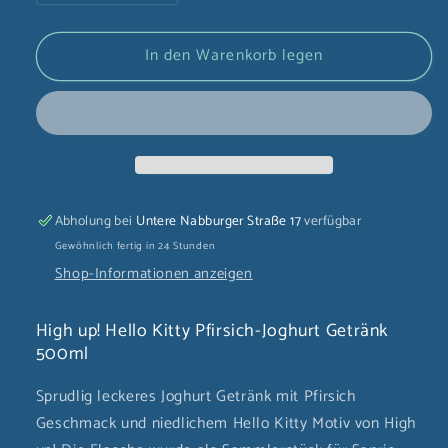
die
die
Menge
Menge
In den Warenkorb legen
für
für
High
High
up!
up!
Hello
Hello
Kitty
Kitty
Pfirsich-
Pfirsich-
Joghurt
Joghurt
Getränk
Getränk
Abholung bei
Untere Nabburger Straße 17
verfügbar
500ml
500ml
Gewöhnlich fertig in 24 Stunden
Shop-Informationen anzeigen
High up! Hello Kitty Pfirsich-Joghurt Getränk
500ml
Sprudlig leckeres Joghurt Getränk mit Pfirsich
Geschmack und niedlichem Hello Kitty Motiv von High