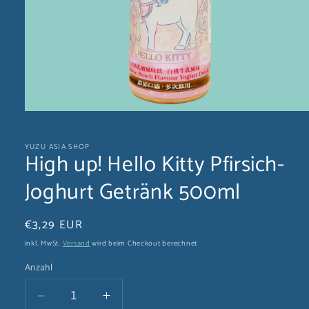
Medien
1
in
YUZU ASIA SHOP
Modal
High up! Hello Kitty Pfirsich-
öffnen
Joghurt Getränk 500ml
Normaler
€3,29 EUR
Preis
inkl. MwSt.
Versand
wird beim Checkout berechnet
Anzahl
Verringere
Erhöhe