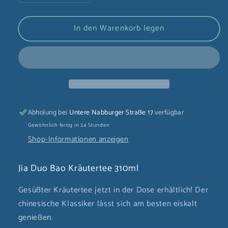
die
die
Menge
Menge
In den Warenkorb legen
für
für
Jia
Jia
Duo
Duo
Bao
Bao
Kräutertee
Kräutertee
310ml
310ml
Abholung bei
Untere Nabburger Straße 17
verfügbar
Gewöhnlich fertig in 24 Stunden
Shop-Informationen anzeigen
Jia Duo Bao Kräutertee 310ml
Gesüßter Kräutertee jetzt in der Dose erhältlich! Der
chinesische Klassiker lässt sich am besten eiskalt
genießen.