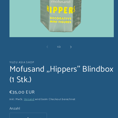
Medien
1
von
1
/
2
in
Modal
öffnen
YUZU ASIA SHOP
Mofusand ,,Hippers'' Blindbox
(1 Stk.)
Normaler
€35,00 EUR
Preis
inkl. MwSt.
Versand
wird beim Checkout berechnet
Anzahl