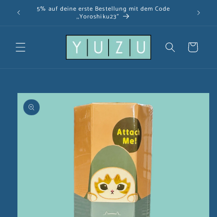
Direkt
5% auf deine erste Bestellung mit dem Code
zum
,,Yoroshiku23"
Inhalt
Warenkorb
u
oduktinformationen
ringen