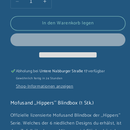
Verringere
Erhöhe
die
die
Menge
Menge
In den Warenkorb legen
für
für
Mofusand
Mofusand
,,Hippers&#39;&#39;
,,Hippers&#39;&#39;
Blindbox
Blindbox
(1
(1
Stk.)
Stk.)
Abholung bei
Untere Nabburger Straße 17
verfügbar
Gewöhnlich fertig in 24 Stunden
Shop-Informationen anzeigen
Mofusand ,,Hippers'' Blindbox (1 Stk.)
Offizielle lizensierte Mofusand Blindbox der ,,Hippers''
Serie. Welches der 6 niedlichen Designs du erhälst, ist