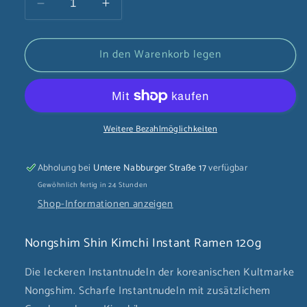
Verringere
Erhöhe
die
die
Menge
Menge
In den Warenkorb legen
für
für
Nongshim
Nongshim
Shin
Shin
Kimchi
Kimchi
Instant
Instant
Weitere Bezahlmöglichkeiten
Ramen
Ramen
120g
120g
Abholung bei
Untere Nabburger Straße 17
verfügbar
Gewöhnlich fertig in 24 Stunden
Shop-Informationen anzeigen
Nongshim Shin Kimchi Instant Ramen 120g
Die leckeren Instantnudeln der koreanischen Kultmarke
Nongshim. Scharfe Instantnudeln mit zusätzlichem