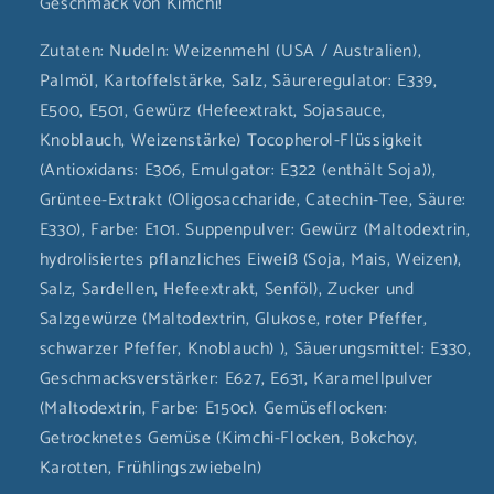
Geschmack von Kimchi!
Zutaten:
Nudeln: Weizenmehl (USA / Australien),
Palmöl, Kartoffelstärke, Salz, Säureregulator: E339,
E500, E501, Gewürz (Hefeextrakt, Sojasauce,
Knoblauch, Weizenstärke) Tocopherol-Flüssigkeit
(Antioxidans: E306, Emulgator: E322 (enthält Soja)),
Grüntee-Extrakt (Oligosaccharide, Catechin-Tee, Säure:
E330), Farbe: E101. Suppenpulver: Gewürz (Maltodextrin,
hydrolisiertes pflanzliches Eiweiß (Soja, Mais, Weizen),
Salz, Sardellen, Hefeextrakt, Senföl), Zucker und
Salzgewürze (Maltodextrin, Glukose, roter Pfeffer,
schwarzer Pfeffer, Knoblauch) ), Säuerungsmittel: E330,
Geschmacksverstärker: E627, E631, Karamellpulver
(Maltodextrin, Farbe: E150c). Gemüseflocken:
Getrocknetes Gemüse (Kimchi-Flocken, Bokchoy,
Karotten, Frühlingszwiebeln)