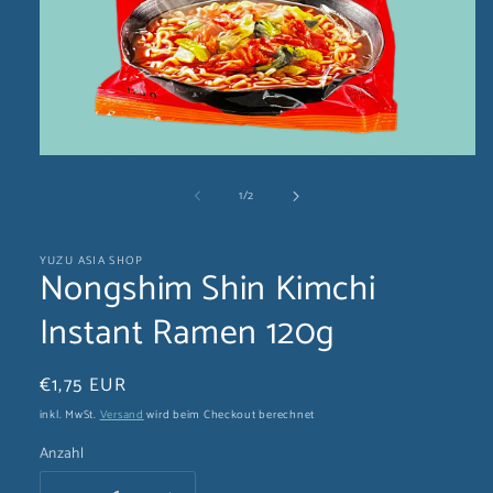
Medien
1
von
1
/
2
in
Modal
öffnen
YUZU ASIA SHOP
Nongshim Shin Kimchi
Instant Ramen 120g
Normaler
€1,75 EUR
Preis
inkl. MwSt.
Versand
wird beim Checkout berechnet
Anzahl