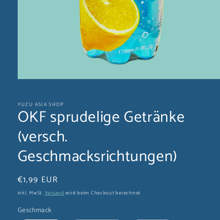
Medien
1
in
YUZU ASIA SHOP
Modal
OKF sprudelige Getränke
öffnen
(versch.
Geschmacksrichtungen)
Normaler
€1,99 EUR
Preis
inkl. MwSt.
Versand
wird beim Checkout berechnet
Geschmack