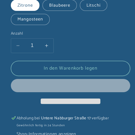
Zitrone
Blaubeere
Litschi
Mangosteen
Anzahl
Verringere
Erhöhe
die
die
Menge
Menge
In den Warenkorb legen
für
für
OKF
OKF
sprudelige
sprudelige
Getränke
Getränke
(versch.
(versch.
Geschmacksrichtungen)
Geschmacksrichtungen)
Abholung bei
Untere Nabburger Straße 17
verfügbar
Gewöhnlich fertig in 24 Stunden
Shop-Informationen anzeigen