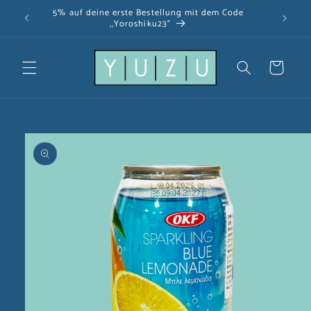
Direkt
5% auf deine erste Bestellung mit dem Code
zum
,,Yoroshiku23"
Inhalt
Warenkorb
u
oduktinformationen
ringen