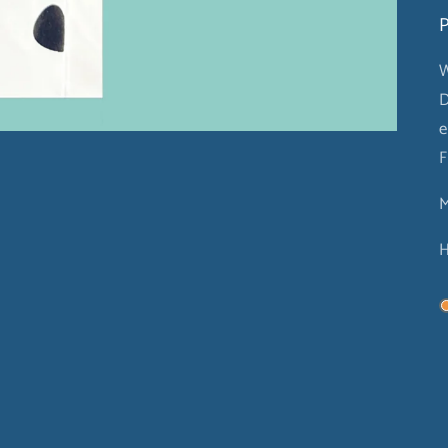
P
W
D
e
F
M
H