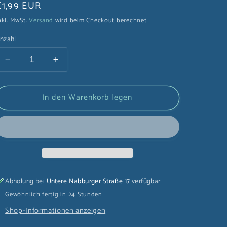
Normaler
€1,99 EUR
Preis
nkl. MwSt.
Versand
wird beim Checkout berechnet
nzahl
Verringere
Erhöhe
die
die
Menge
Menge
In den Warenkorb legen
für
für
Pfotenlineal
Pfotenlineal
15cm
15cm
weiß-
weiß-
schwarz
schwarz
(1
(1
Stk.)
Stk.)
Abholung bei
Untere Nabburger Straße 17
verfügbar
Gewöhnlich fertig in 24 Stunden
Shop-Informationen anzeigen