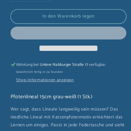
die
die
Menge
Menge
In den Warenkorb legen
für
für
Pfotenlineal
Pfotenlineal
grau-
grau-
weiß
weiß
(1
(1
Stk.)
Stk.)
Abholung bei
Untere Nabburger Straße 17
verfügbar
Gewöhnlich fertig in 24 Stunden
Shop-Informationen anzeigen
Pfotenlineal 15cm grau-weiß (1 Stk.)
Wer sagt, dass Lineale langweilig sein müssen? Das
niedliche Lineal mit Katzenpfotenmotiv erleichtert das
Lernen um einiges. Passt in jede Federtasche und sieht