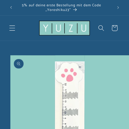
Direkt
5% auf deine erste Bestellung mit dem Code
zum
,,Yoroshiku23"
Inhalt
Warenkorb
u
oduktinformationen
ringen