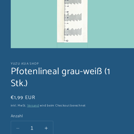
Medien
1
in
YUZU ASIA SHOP
Modal
Pfotenlineal grau-weiß (1
öffnen
Stk.)
Normaler
€1,99 EUR
Preis
inkl. MwSt.
Versand
wird beim Checkout berechnet
Anzahl
Verringere
Erhöhe