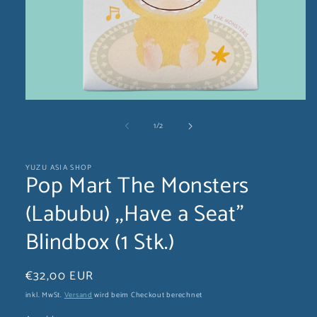
Medien
1
von
1
/
2
in
Modal
öffnen
YUZU ASIA SHOP
Pop Mart The Monsters
(Labubu) ,,Have a Seat''
Blindbox (1 Stk.)
Normaler
€32,00 EUR
Preis
inkl. MwSt.
Versand
wird beim Checkout berechnet