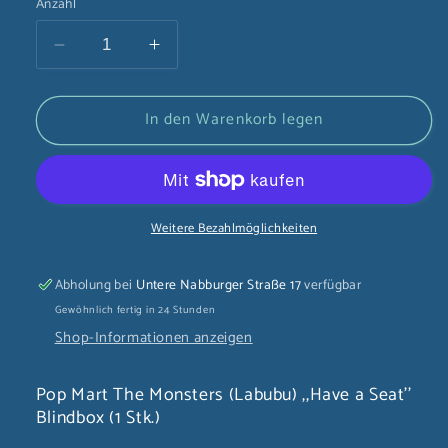
Anzahl
Verringere
Erhöhe
die
die
Menge
Menge
In den Warenkorb legen
für
für
Pop
Pop
Mart
Mart
The
The
Monsters
Monsters
Weitere Bezahlmöglichkeiten
(Labubu)
(Labubu)
,,Have
,,Have
a
a
Abholung bei
Untere Nabburger Straße 17
verfügbar
Seat&#39;&#39;
Seat&#39;&#39;
Gewöhnlich fertig in 24 Stunden
Blindbox
Blindbox
Shop-Informationen anzeigen
(1
(1
Stk.)
Stk.)
Pop Mart The Monsters (Labubu) ,,Have a Seat''
Blindbox (1 Stk.)