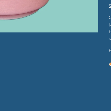
S
O
j
H
r
H