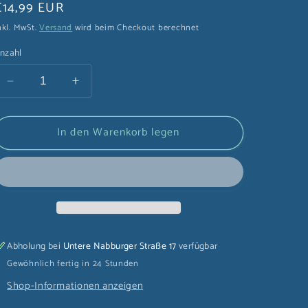
Normaler
€14,99 EUR
Preis
nkl. MwSt.
Versand
wird beim Checkout berechnet
nzahl
Verringere
Erhöhe
die
die
Menge
Menge
In den Warenkorb legen
für
für
Sanrio
Sanrio
Yunomi
Yunomi
Tasse
Tasse
My
My
Melody
Melody
(1
(1
Stk.)
Stk.)
Abholung bei
Untere Nabburger Straße 17
verfügbar
Gewöhnlich fertig in 24 Stunden
Shop-Informationen anzeigen