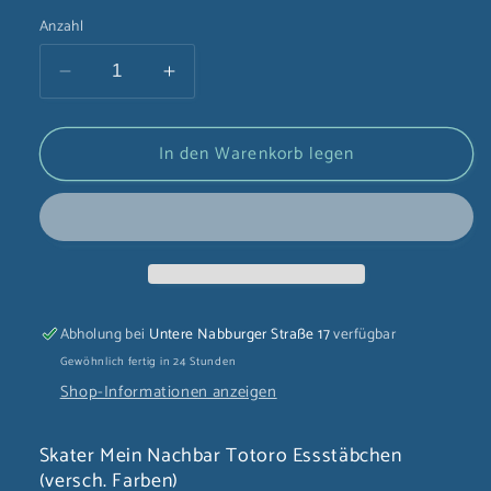
Anzahl
Verringere
Erhöhe
die
die
Menge
Menge
In den Warenkorb legen
für
für
Skater
Skater
Mein
Mein
Nachbar
Nachbar
Totoro
Totoro
Essstäbchen
Essstäbchen
(versch.
(versch.
Farben)
Farben)
Abholung bei
Untere Nabburger Straße 17
verfügbar
Gewöhnlich fertig in 24 Stunden
Shop-Informationen anzeigen
Skater Mein Nachbar Totoro Essstäbchen
(versch. Farben)