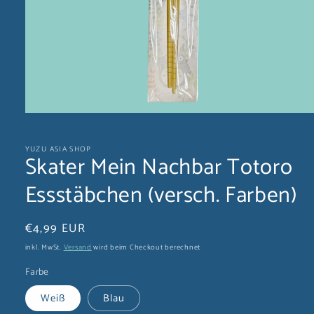
Medien
1
in
YUZU ASIA SHOP
Modal
Skater Mein Nachbar Totoro
öffnen
Essstäbchen (versch. Farben)
Normaler
€4,99 EUR
Preis
inkl. MwSt.
Versand
wird beim Checkout berechnet
Farbe
Weiß
Blau