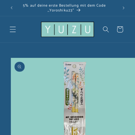
Direkt
5% auf deine erste Bestellung mit dem Code
zum
,,Yoroshiku23"
Inhalt
Warenkorb
u
oduktinformationen
ringen