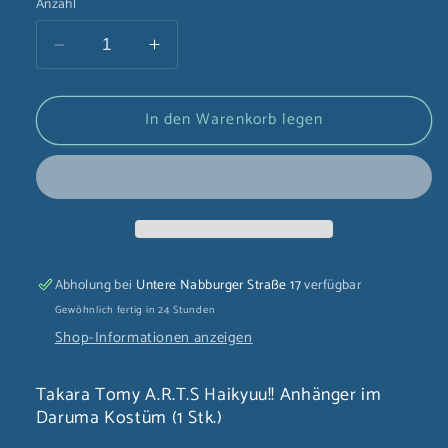
Anzahl
Verringere
Erhöhe
die
die
Menge
Menge
In den Warenkorb legen
für
für
Takara
Takara
Tomy
Tomy
A.R.T.S
A.R.T.S
Haikyuu!!
Haikyuu!!
Anhänger
Anhänger
im
im
Daruma
Daruma
Abholung bei
Untere Nabburger Straße 17
verfügbar
Kostüm
Kostüm
Gewöhnlich fertig in 24 Stunden
(1
(1
Shop-Informationen anzeigen
Stk.)
Stk.)
Takara Tomy A.R.T.S Haikyuu!! Anhänger im
Daruma Kostüm (1 Stk.)