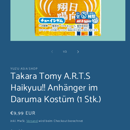
Medien
1
von
1
/
2
in
Modal
öffnen
YUZU ASIA SHOP
Takara Tomy A.R.T.S
Haikyuu!! Anhänger im
Daruma Kostüm (1 Stk.)
Normaler
€9,99 EUR
Preis
inkl. MwSt.
Versand
wird beim Checkout berechnet