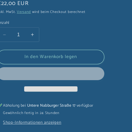
Normaler
€22,00 EUR
Preis
nkl. MwSt.
Versand
wird beim Checkout berechnet
nzahl
Verringere
Erhöhe
die
die
Menge
Menge
In den Warenkorb legen
für
für
Top
Top
Toy
Toy
Hello
Hello
Kitty
Kitty
,,Fruity
,,Fruity
Paradise&#39;&#39;
Paradise&#39;&#39;
Blindbox
Blindbox
Abholung bei
Untere Nabburger Straße 17
verfügbar
(1
(1
Gewöhnlich fertig in 24 Stunden
Stk.)
Stk.)
Shop-Informationen anzeigen