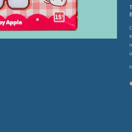
T
B
O
K
n
ü
H