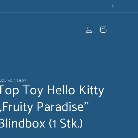
Einloggen
Warenkorb
UZU ASIA SHOP
Top Toy Hello Kitty
,,Fruity Paradise''
Blindbox (1 Stk.)