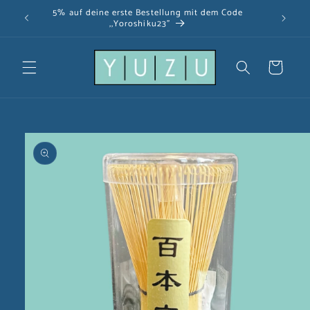
Direkt
5% auf deine erste Bestellung mit dem Code
zum
,,Yoroshiku23"
Inhalt
Warenkorb
u
oduktinformationen
ringen