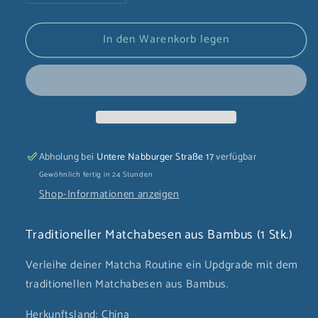
die
die
Menge
Menge
In den Warenkorb legen
für
für
Traditioneller
Traditioneller
Matchabesen
Matchabesen
aus
aus
Bambus
Bambus
(1
(1
Stk.)
Stk.)
Abholung bei
Untere Nabburger Straße 17
verfügbar
Gewöhnlich fertig in 24 Stunden
Shop-Informationen anzeigen
Traditioneller Matchabesen aus Bambus (1 Stk.)
Verleihe deiner Matcha Routine ein Updgrade mit dem
traditionellen Matchabesen aus Bambus.
Herkunftsland: China