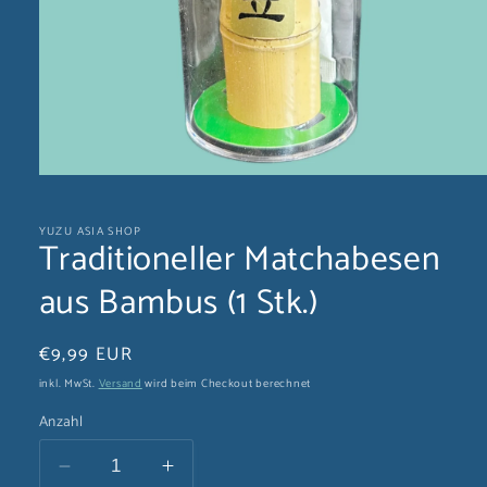
Medien
1
in
YUZU ASIA SHOP
Modal
Traditioneller Matchabesen
öffnen
aus Bambus (1 Stk.)
Normaler
€9,99 EUR
Preis
inkl. MwSt.
Versand
wird beim Checkout berechnet
Anzahl
Verringere
Erhöhe