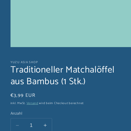
Medien
1
in
YUZU ASIA SHOP
Modal
Traditioneller Matchalöffel
öffnen
aus Bambus (1 Stk.)
Normaler
€3,99 EUR
Preis
inkl. MwSt.
Versand
wird beim Checkout berechnet
Anzahl
Verringere
Erhöhe