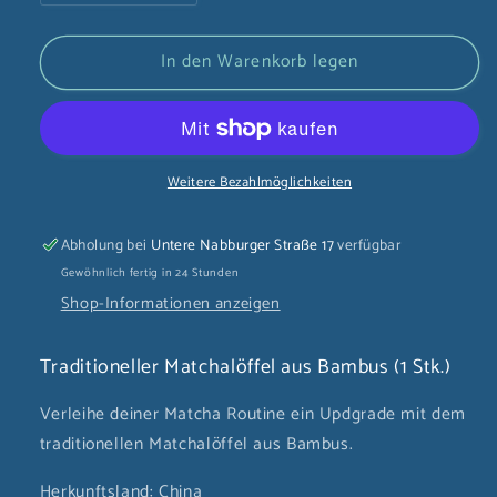
die
die
Menge
Menge
In den Warenkorb legen
für
für
Traditioneller
Traditioneller
Matchalöffel
Matchalöffel
aus
aus
Bambus
Bambus
Weitere Bezahlmöglichkeiten
(1
(1
Stk.)
Stk.)
Abholung bei
Untere Nabburger Straße 17
verfügbar
Gewöhnlich fertig in 24 Stunden
Shop-Informationen anzeigen
Traditioneller Matchalöffel aus Bambus (1 Stk.)
Verleihe deiner Matcha Routine ein Updgrade mit dem
traditionellen Matchalöffel aus Bambus.
Herkunftsland: China