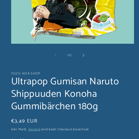
Medien
1
von
1
/
2
in
Modal
öffnen
YUZU ASIA SHOP
Ultrapop Gumisan Naruto
Shippuuden Konoha
Gummibärchen 180g
Normaler
€3,49 EUR
Preis
inkl. MwSt.
Versand
wird beim Checkout berechnet