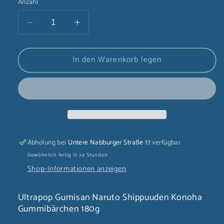
Anzahl
Verringere
Erhöhe
die
die
Menge
Menge
In den Warenkorb legen
für
für
Ultrapop
Ultrapop
Gumisan
Gumisan
Naruto
Naruto
Shippuuden
Shippuuden
Konoha
Konoha
Gummibärchen
Gummibärchen
180g
180g
Abholung bei
Untere Nabburger Straße 17
verfügbar
Gewöhnlich fertig in 24 Stunden
Shop-Informationen anzeigen
Ultrapop Gumisan Naruto Shippuuden Konoha
Gummibärchen 180g